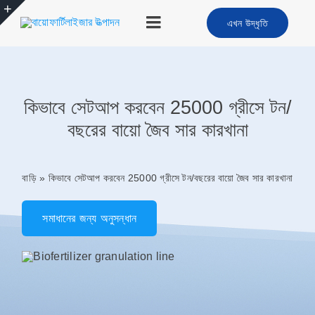
সামগ্রীতে
এখন উদ্ধৃতি
এড়িয়ে
টগল
যান
নেভিগেশন
বাড়ি
কিভাবে সেটআপ করবেন 25000 গ্রীসে টন/
পণ্য
বছরের বায়ো জৈব সার কারখানা
বায়ো সার তৈরির মেশিন
বাড়ি
»
কিভাবে সেটআপ করবেন 25000 গ্রীসে টন/বছরের বায়ো জৈব সার কারখানা
FAQ
সমাধানের জন্য অনুসন্ধান
মামলা
পাওয়ার সলিউশন