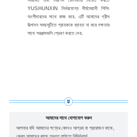
সময়মত এবং নিরাপদ ডেলিভারি নিশ্চিত করতে
YUSHUNXIN নির্ভরযোগ্য দীর্ঘমেয়াদী শিপিং
অংশীদারদের সাথে কাজ করে. এটি আমাদের গ্রীস
উত্পাদন সময়সূচীতে গ্রাহককে ব্যাহত না করে দক্ষতার
সাথে সরঞ্জামগুলি প্রেরণ করতে দেয়.
আমাদের সাথে যোগাযোগ করুন
আপনার যদি আমাদের পণ্যের কোনও আগ্রহ বা প্রয়োজন থাকে,
কেবল আমাদের কাছে তদন্ত পাঠাতে নির্দ্বিধায়!