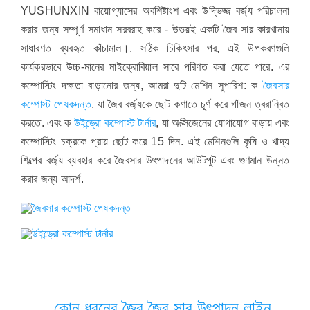
YUSHUNXIN বায়োগ্যাসের অবশিষ্টাংশ এবং উদ্ভিজ্জ বর্জ্য পরিচালনা
করার জন্য সম্পূর্ণ সমাধান সরবরাহ করে - উভয়ই একটি জৈব সার কারখানায়
সাধারণত ব্যবহৃত কাঁচামাল।. সঠিক চিকিৎসার পর, এই উপকরণগুলি
কার্যকরভাবে উচ্চ-মানের মাইক্রোবিয়াল সারে পরিণত করা যেতে পারে. এর
কম্পোস্টিং দক্ষতা বাড়ানোর জন্য, আমরা দুটি মেশিন সুপারিশ: ক
জৈবসার
কম্পোস্ট পেষকদন্ত
, যা জৈব বর্জ্যকে ছোট কণাতে চূর্ণ করে গাঁজন ত্বরান্বিত
করতে. এবং ক
উইন্ড্রো কম্পোস্ট টার্নার
, যা অক্সিজেনের যোগাযোগ বাড়ায় এবং
কম্পোস্টিং চক্রকে প্রায় ছোট করে 15 দিন. এই মেশিনগুলি কৃষি ও খাদ্য
শিল্পের বর্জ্য ব্যবহার করে জৈবসার উৎপাদনের আউটপুট এবং গুণমান উন্নত
করার জন্য আদর্শ.
কোন ধরনের জৈব জৈব সার উৎপাদন লাইন