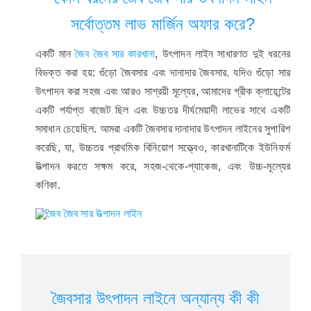
সর্বোত্তম লাভ মার্জিন অফার করে?
একটি মান
জৈব জৈব সার কারখানা
, উৎপাদন লাইন সাধারণত দুই ধরনের
বিভক্ত করা হয়: গুঁড়ো জৈবসার এবং দানাদার জৈবসার. যদিও গুঁড়ো সার
উৎপাদন করা সহজ এবং আরও সাশ্রয়ী মূল্যের, আমাদের গ্রীক ক্লায়েন্টের
একটি পর্যাপ্ত বাজেট ছিল এবং উচ্চতর দীর্ঘমেয়াদী লাভের সাথে একটি
সমাধান চেয়েছিল. আমরা একটি জৈবসার দানাদার উৎপাদন লাইনের সুপারিশ
করেছি, যা, উচ্চতর প্রাথমিক বিনিয়োগ সত্ত্বেও, কারখানাটিকে ইউনিফর্ম
উত্পাদন করতে সক্ষম করে, সহজ-থেকে-প্যাকেজ, এবং উচ্চ-মূল্যের
কণিকা.
জৈবসার উৎপাদন লাইনে অন্যান্য কী কী