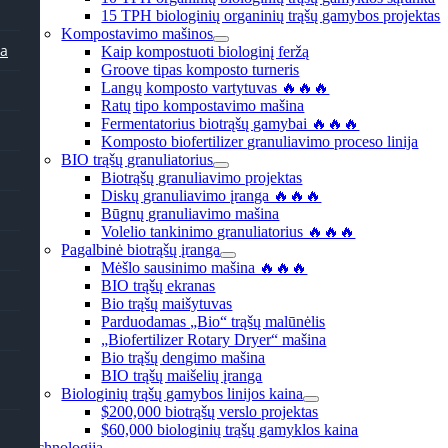
15 TPH biologinių organinių trąšų gamybos projektas
Kompostavimo mašinos
la
Kaip kompostuoti biologinį feržą
Groove tipas komposto turneris
Langų komposto vartytuvas 🔥🔥🔥
Ratų tipo kompostavimo mašina
Fermentatorius biotrąšų gamybai 🔥🔥🔥
Komposto biofertilizer granuliavimo proceso linija
BIO trąšų granuliatorius
Biotrąšų granuliavimo projektas
Diskų granuliavimo įranga 🔥🔥🔥
Būgnų granuliavimo mašina
Volelio tankinimo granuliatorius 🔥🔥🔥
Pagalbinė biotrąšų įranga
Mėšlo sausinimo mašina 🔥🔥🔥
BIO trąšų ekranas
Bio trąšų maišytuvas
Parduodamas „Bio“ trąšų malūnėlis
„Biofertilizer Rotary Dryer“ mašina
Bio trąšų dengimo mašina
BIO trąšų maišelių įranga
Biologinių trąšų gamybos linijos kaina
$200,000 biotrąšų verslo projektas
$60,000 biologinių trąšų gamyklos kaina
Technologija