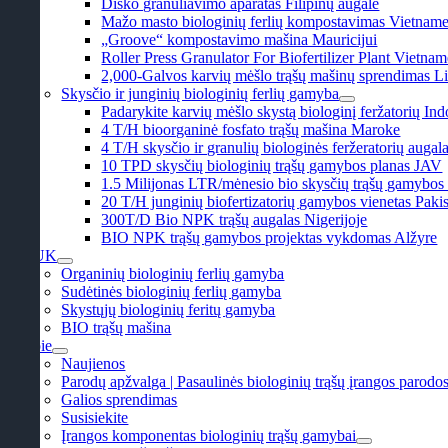
Disko granuliavimo aparatas Filipinų augale
Mažo masto biologinių ferlių kompostavimas Vietnam
„Groove“ kompostavimo mašina Mauricijui
Roller Press Granulator For Biofertilizer Plant Vietna
2,000-Galvos karvių mėšlo trąšų mašinų sprendimas L
Skysčio ir junginių biologinių ferlių gamyba
Padarykite karvių mėšlo skystą biologinį feržatorių Ind
4 T/H bioorganinė fosfato trąšų mašina Maroke
4 T/H skysčio ir granulių biologinės feržeratorių auga
10 TPD skysčių biologinių trąšų gamybos planas JAV
1.5 Milijonas LTR/mėnesio bio skysčių trąšų gamybos l
20 T/H junginių biofertizatorių gamybos vienetas Paki
300T/D Bio NPK trąšų augalas Nigerijoje
BIO NPK trąšų gamybos projektas vykdomas Alžyre
DUK
Organinių biologinių ferlių gamyba
Sudėtinės biologinių ferlių gamyba
Skystųjų biologinių feritų gamyba
BIO trąšų mašina
Apie
Naujienos
Parodų apžvalga | Pasaulinės biologinių trąšų įrangos parodo
Galios sprendimas
Susisiekite
Įrangos komponentas biologinių trąšų gamybai