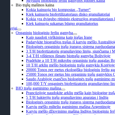
Skystųjų biologinių ferlių gamybos įmonės kaina
Bio trąšų mašinos kaina
Kokia kainuoja bio kompostas „Turner“
Kiek kainuoja biofertilizatoriaus disko granuliatoriai
Kokia yra dvigubo ritininio ekstruzijos granuliatoriaus
Kiek kainuoja sukamas būgno granuliatorius
Atvejai
Organinių biologinių ferlių gamyba
Kaip naudoti virškinimą kaip trąšas Irane
Padarykite biografijos trąšas iš karvių mėšlo Australijoj
Biologinės organinių trąšų įrangos sistema parduodam
3 T/H biofertizatorių granuliavimo linija, siunčiama į 
3-4 T/H vištienos išmatų biotrąšų gamyba Bolivijoje
Pradėkite a 10 T/H mikrobų organinių trąšų augalas Bra
10 T/H arklių mėšlo biologinių trąšų gamykla Korėjoje
20000 Tonos per metus ekologiškų biologinių ferlių 
25000 Tonos per metus bio organinių trąšų gamyklos G
Saudo Arabijoje esančios biologinės trąšų gaminimo milt
100,000 T/Y organinės biofertizatorių granuliavimo li
BIO trąšų gaminimo mašina
Prancūzijoje naudokite arklių mėšlą kaip biologinę trąš
5 T/H bakterijų trąšų granuliavimo aparatas į Indiją
Biologinės organinių trąšų įrangos sistema parduodam
Karvių mėšlo miltelių gaminimo mašina Argentinoje
Karvių mėšlo džiovinimo mašina Indijos biologinių fe