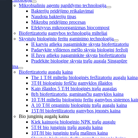
Mikrobialinių agentų papildymo technologija
Bakterijų pridėjimo reikalavimai
Naudota bakterijų tipas
Mikrobų pridėjimo procesas
Efektyvus mikroorganizmas biocompost
Biofertizatorių gamybos technologija milteliai
Skystųjų biologinių feritų gaminimo technologija
Iš karvių atliekų pagaminkite skystą biofertizatorių
Padarykite vištienos mėšlo skystą biologinį feržolį
Iš žuvų atliekų pagaminkite skystą biofertizatorių
Pradėkite biologinę skystą trąšų augalą Singapūre
Kaina
Biofertizatorių augalų kaina
The
1 T/H miltelių biologinės feržizatorių augalų kaina
3T/H biologinių ferščių gamyklos išlaidos
Kaip išlaidos 5 T/H biologinės trąšų augalas
8t/h biofertizatorių, gaminančių gamyklos kainą
10 T/H miltelių biologinių ferlių gamybos sistemos kai
A 10 T/H organinių biologinių trąšų augalų kaina
15T/H biofertilizatorių gamybos įmonės kaina
Bio junginių augalų kaina
Kiek kainuoja biologinio NPK trąšų augalų
5T/H bio junginių trąšų augalų kaina
10T/H bio junginių trąšų mašinos kaina