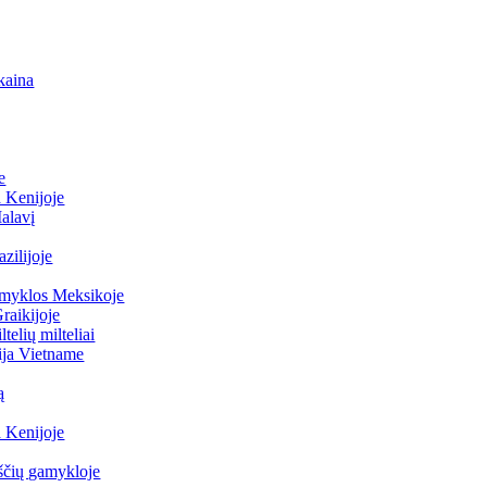
 kaina
e
a Kenijoje
Malavį
zilijoje
gamyklos Meksikoje
raikijoje
elių milteliai
nija Vietname
ą
a Kenijoje
rščių gamykloje