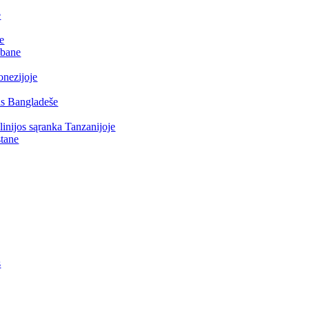
e
me
ibane
onezijoje
las Bangladeše
inijos sąranka Tanzanijoje
stane
s