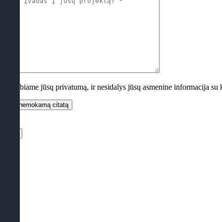
es gerbiame jūsų privatumą, ir nesidalys jūsų asmenine informacija su ki
ždaryti