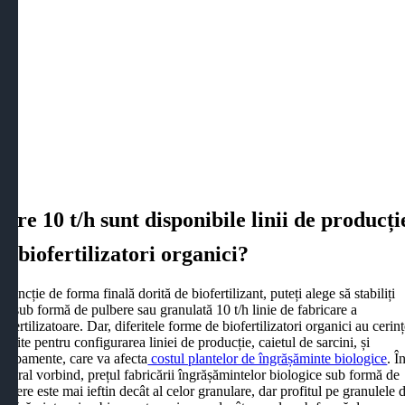
Care 10 t/h sunt disponibile linii de producți
de biofertilizatori organici?
n funcție de forma finală dorită de biofertilizant, puteți alege să stabiliți
ea sub formă de pulbere sau granulată 10 t/h linie de fabricare a
iofertilizatoare. Dar, diferitele forme de biofertilizatori organici au cerin
iferite pentru configurarea liniei de producție, caietul de sarcini, și
chipamente, care va afecta
costul plantelor de îngrășăminte biologice
. Î
eneral vorbind, prețul fabricării îngrășămintelor biologice sub formă de
ulbere este mai ieftin decât al celor granulare, dar profitul pe granulele 