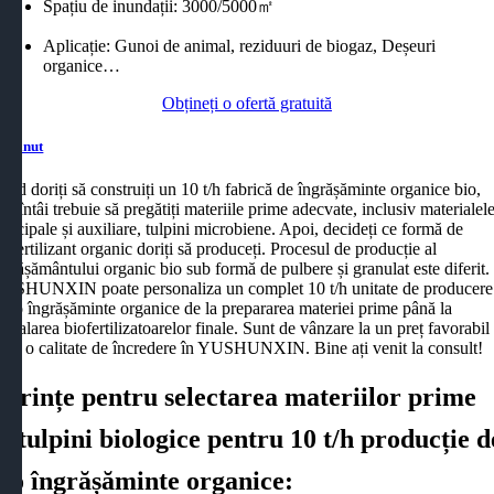
Spațiu de inundații: 3000/5000㎡
Aplicație: Gunoi de animal, reziduuri de biogaz, Deșeuri
organice…
Obțineți o ofertă gratuită
onţinut
ând doriți să construiți un 10 t/h fabrică de îngrășăminte organice bio,
ai întâi trebuie să pregătiți materiile prime adecvate, inclusiv materialel
rincipale și auxiliare, tulpini microbiene. Apoi, decideți ce formă de
iofertilizant organic doriți să produceți. Procesul de producție al
ngrășământului organic bio sub formă de pulbere și granulat este diferit.
USHUNXIN poate personaliza un complet 10 t/h unitate de producere
 bio îngrășăminte organice de la prepararea materiei prime până la
mbalarea biofertilizatoarelor finale. Sunt de vânzare la un preț favorabil
i de o calitate de încredere în YUSHUNXIN. Bine ați venit la consult!
Cerințe pentru selectarea materiilor prime
& tulpini biologice pentru 10 t/h producție d
bio îngrășăminte organice: