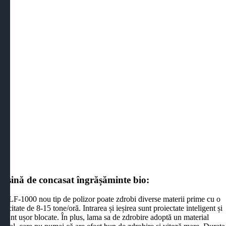
așină de concasat îngrășăminte bio:
XFLF-1000 nou tip de polizor poate zdrobi diverse materii prime cu o
pacitate de 8-15 tone/oră. Intrarea și ieșirea sunt proiectate inteligent și
 sunt ușor blocate. În plus, lama sa de zdrobire adoptă un material