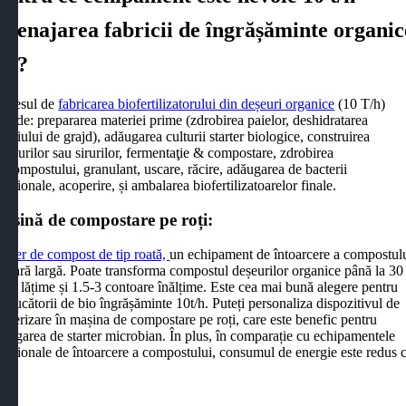
menajarea fabricii de îngrășăminte organic
io?
rocesul de
fabricarea biofertilizatorului din deșeuri organice
(10 T/h)
clude: prepararea materiei prime (zdrobirea paielor, deshidratarea
noiului de grajd), adăugarea culturii starter biologice, construirea
nelurilor sau sirurilor, fermentaţie & compostare, zdrobirea
ocompostului, granulant, uscare, răcire, adăugarea de bacterii
ncționale, acoperire, și ambalarea biofertilizatoarelor finale.
așină de compostare pe roți:
urner de compost de tip roată,
un echipament de întoarcere a compostul
 scară largă. Poate transforma compostul deșeurilor organice până la 30
tri lățime și 1.5-3 contoare înălțime. Este cea mai bună alegere pentru
oducătorii de bio îngrășăminte 10t/h. Puteți personaliza dispozitivul de
lverizare în mașina de compostare pe roți, care este benefic pentru
dăugarea de starter microbian. În plus, în comparație cu echipamentele
adiționale de întoarcere a compostului, consumul de energie este redus 
0%.