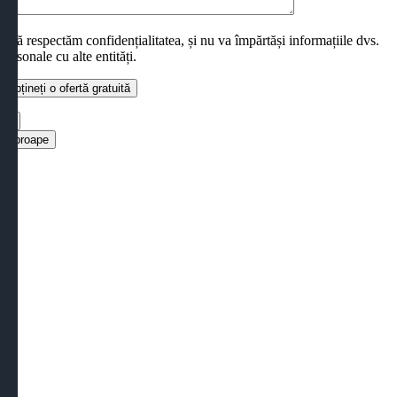
*Vă respectăm confidențialitatea, și nu va împărtăși informațiile dvs.
personale cu alte entități.
×
Aproape