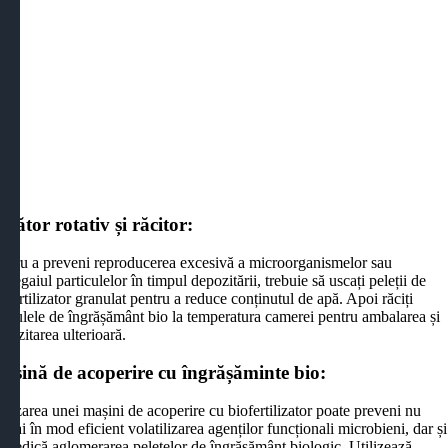
scător rotativ și răcitor:
entru a preveni reproducerea excesivă a microorganismelor sau
cegaiul particulelor în timpul depozitării, trebuie să uscați peleții de
ofertilizator granulat pentru a reduce conținutul de apă. Apoi răciți
ranulele de îngrășământ bio la temperatura camerei pentru ambalarea și
pozitarea ulterioară.
așină de acoperire cu îngrășăminte bio:
ilizarea unei mașini de acoperire cu biofertilizator poate preveni nu
mai în mod eficient volatilizarea agenților funcționali microbieni, dar și
mpiedică aglomerarea peletelor de îngrășământ biologic. Utilizează