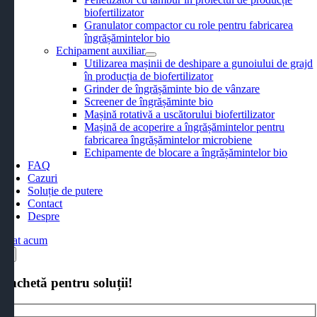
biofertilizator
Granulator compactor cu role pentru fabricarea
îngrășămintelor bio
Echipament auxiliar
Utilizarea mașinii de deshipare a gunoiului de grajd
în producția de biofertilizator
Grinder de îngrășăminte bio de vânzare
Screener de îngrășăminte bio
Mașină rotativă a uscătorului biofertilizator
Mașină de acoperire a îngrășămintelor pentru
fabricarea îngrășămintelor microbiene
Echipamente de blocare a îngrășămintelor bio
FAQ
Cazuri
Soluție de putere
Contact
Despre
Citat acum
×
Anchetă pentru soluții!