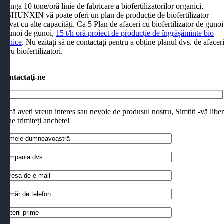
e langa 10 tone/oră linie de fabricare a biofertilizatorilor organici,
USHUNXIN vă poate oferi un plan de producție de biofertilizator
decvat cu alte capacități. Ca 5 Plan de afaceri cu biofertilizator de gunoi
e gunoi de gunoi,
15 t/h oră proiect de producție de îngrășăminte bio
rganice
. Nu ezitați să ne contactați pentru a obține planul dvs. de afacer
entru biofertilizatori.
Contactaţi-ne
Dacă aveți vreun interes sau nevoie de produsul nostru, Simțiți -vă libe
să ne trimiteți anchete!