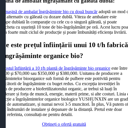
așină de ambalat îngrășământ cu găleată dublă:
he
mașină de ambalat îngrășăminte bio cu două buncăr
adoptă un mod 
cru alternativ cu găleată cu dozare dublă. Viteza de ambalare este
roape dublată în comparație cu cele cu o singură găleată, și poate
mpacheta cu ușurință 10 tone de bio-îngrășământ pe oră. Acest lucru poa
urta foarte mult ciclul de producție și poate îmbunătăți eficiența livrării.
are este prețul înființării unui 10 t/h fabric
e îngrășăminte organice bio?
he
costul înființării a 10 t/h plantă de îngrășăminte bio organice
este între
0,000 şi $70,000 sau $350,000 şi $380,000. Unitatea de producere a
rășămintelor bioorganice sub formă de pulbere este potrivită pentru
ducătorii de îngrășăminte cu buget redus. Cu excepția investiției în
ina de producere a biofertilizatorului organic, ar trebui să luați în
siderare și forța de muncă, energie, materii prime, si alte costuri. Linia
oducție a îngrășămintelor organice biologice YUSHUNXIN are un gra
icat de automatizare, și numai nevoi 3-5 muncitori. În plus, Vă putem of
tuit îndrumări de instalare și depanare de la distanță. Pretul este doar
tru referinta, consultați-ne pentru detalii.
Obțineți o ofertă gratuită