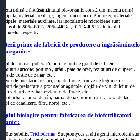
ateria primă a îngrășământului bio-organic constă din materia primă
rincipală, material auxiliar, și agenți microbieni. Printre ei, materiale
rincipale, materiale auxiliare, iar inoculantele microbiene sunt
esponsabile
50%-80%
,
20%-40%
, şi
0.1%-0.5%
din totalul
aterialelor respectiv.
aterii prime ale fabricii de producere a îngrășămintel
io-organice:
unoi de animal: pui, vacă, porc, gunoi de grajd de cal , etc..
eziduuri agricole: porumb , grâu , paie de orez, reziduuri de ciuperci,
agas de trestie de zahar, etc..
eșeuri de bucătărie: resturi, coji de fructe, frunze de legume, etc..
eșeuri de prelucrare a produselor agricole: drojdie de vin, dulciuri de
țet, reziduuri de zahar, reziduuri de fructe, etc..
amol urban: nămol de râu, nămol de iaz, noroi marin, noroi de lac,
ămol de canalizare, filtru noroi, etc..
ulpini biologice pentru fabricarea de biofertilizatori
rganici:
acillus subtilis,
Trichoderma
, Streptomyces și alți agenți microbieni sun
tilizați în mod obișnuit în producția de îngrășăminte organice biologice.