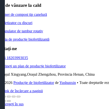
us de vânzare la cald
Turner de compost tip canelură
Pelletizator cu discuri
Granulator de tambur rotativ
Linia de producție biofertilizantă
actaţi-ne
+86 18203993035
Obțineți un plan de producție biofertilizator
Orașul Xingyang,Orașul Zhengzhou, Provincia Henan, China
5 - 2026
Producție de biofertilizator
de
Yushunxin
• Toate drepturile rez
Link de încărcare a paginii
Mergeți în sus