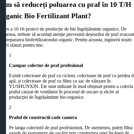
Cum să reduceți poluarea cu praf în 10 T/H
Organic Bio Fertilizant Plant?
entru a 10 t/h proiect de producție de bio îngrășăminte organice, De
semenea, trebuie să acordați atenție prevenirii deșeurilor de praf evacua
in prepararea biofertilizatorului organic. Pentru aceasta, inginerii noștri
u trei sfaturi pentru tine.
1
Cumpar colector de praf profesional
Există colectoare de praf cu cicloni, colectoare de praf cu perdea 
apă, și colectoare de praf cu filtru cu sac de vânzare în
YUSHUNXIN. Ele sunt utilizate în mod obișnuit pentru a colecta
praful cauzat de ventilator în procesul de uscare și răcire al
producției de îngrășăminte bio-organice.
2
Praful de constructii cade camera
Pe langa colectorii de praf profesionisti, De asemenea, puteți filtra
gazele de eșapament ale uscării prin construirea unei încăperi de