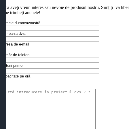
Dacă aveți vreun interes sau nevoie de produsul nostru, Simțiți -vă libe
să ne trimiteți anchete!