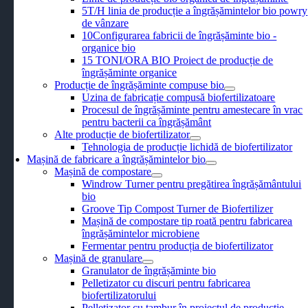
5T/H linia de producție a îngrășămintelor bio powry
de vânzare
10Configurarea fabricii de îngrășăminte bio -
organice bio
15 TONI/ORA BIO Proiect de producție de
îngrășăminte organice
Producție de îngrășăminte compuse bio
Uzina de fabricație compusă biofertilizatoare
Procesul de îngrășăminte pentru amestecare în vrac
pentru bacterii ca îngrășământ
Alte producție de biofertilizator
Tehnologia de producție lichidă de biofertilizator
Mașină de fabricare a îngrășămintelor bio
Mașină de compostare
Windrow Turner pentru pregătirea îngrășământului
bio
Groove Tip Compost Turner de Biofertilizer
Mașină de compostare tip roată pentru fabricarea
îngrășămintelor microbiene
Fermentar pentru producția de biofertilizator
Mașină de granulare
Granulator de îngrășăminte bio
Pelletizator cu discuri pentru fabricarea
biofertilizatorului
Pelletizator cu tambur în proiectul de producție