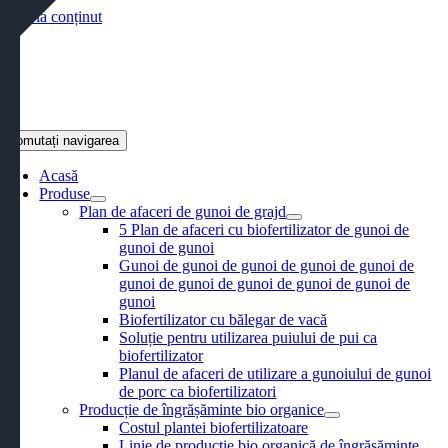
Salt la conținut
Comutați navigarea
Acasă
Produse
Plan de afaceri de gunoi de grajd
5 Plan de afaceri cu biofertilizator de gunoi de
gunoi de gunoi
Gunoi de gunoi de gunoi de gunoi de gunoi de
gunoi de gunoi de gunoi de gunoi de gunoi de
gunoi
Biofertilizator cu bălegar de vacă
Soluție pentru utilizarea puiului de pui ca
biofertilizator
Planul de afaceri de utilizare a gunoiului de gunoi
de porc ca biofertilizatori
Producție de îngrășăminte bio organice
Costul plantei biofertilizatoare
Linie de producție bio organică de îngrășăminte