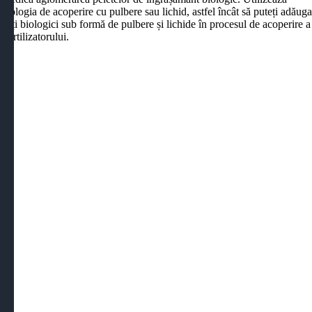
hnologia de acoperire cu pulbere sau lichid, astfel încât să puteți adăug
enți biologici sub formă de pulbere și lichide în procesul de acoperire a
ofertilizatorului.