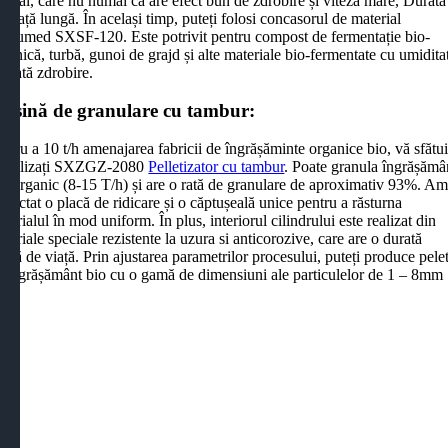
ecial, care nu numai că are efect bun de zdrobire și viteză mare, Durata
 viață lungă. În același timp, puteți folosi concasorul de material
emiumed SXSF-120. Este potrivit pentru compost de fermentație bio-
ganică, turbă, gunoi de grajd și alte materiale bio-fermentate cu umidita
dicată zdrobire.
așină de granulare cu tambur:
ntru a 10 t/h amenajarea fabricii de îngrășăminte organice bio, vă sfătu
ă utilizați SXZGZ-2080
Pelletizator cu tambur
. Poate granula îngrășămâ
io-organic (8-15 T/h) și are o rată de granulare de aproximativ 93%. A
oiectat o placă de ridicare și o căptușeală unice pentru a răsturna
terialul în mod uniform. În plus, interiorul cilindrului este realizat din
teriale speciale rezistente la uzura si anticorozive, care are o durată
ngă de viață. Prin ajustarea parametrilor procesului, puteți produce pele
e îngrășământ bio cu o gamă de dimensiuni ale particulelor de 1 – 8mm 