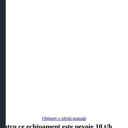
Obțineți o ofertă gratuită
entru ce echipament este nevoie 10 t/h