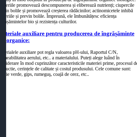
acteriile promovează descompunerea și eliberează nutrienți; ciupercile
revin bolile și promovează creșterea rădăcinilor; actinomicetele inhibă
acteriile și previn bolile. Împreună, ele îmbunătățesc eficiența
ngrășămintelor bio și rezistența culturilor.
ateriale auxiliare pentru producerea de îngrășăminte
io organice:
aterialele auxiliare pot regla valoarea pH-ului, Raportul C/N,
ermeabilitatea aerului, etc.. a materialului. Puteți alege luând în
onsiderare în mod cuprinzător caracteristicile materiei prime, procesul d
roductie, cerințele de calitate și costul produsului. Cele comune sunt:
ămâie verde, gips, rumeguş, coajă de orez, etc..