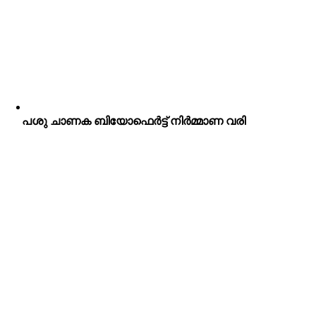
പശു ചാണക ബിയോഫെർട്ട് നിർമ്മാണ വരി