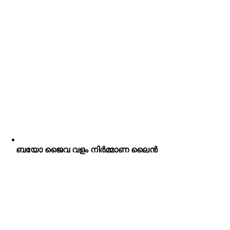
ബയോ ജൈവ വളം നിർമ്മാണ ലൈൻ