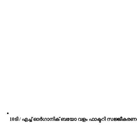
10ടി / എച്ച് ഓർഗാനിക് ബയോ വളം ഫാക്ടറി സജ്ജീകരണ