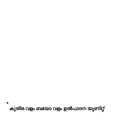
കുതിര വളം ബയോ വളം ഉൽപാദന യൂണിറ്റ്