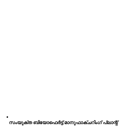
സംയുക്ത ബിയോഫെർട്ട് മാനുഫാക്ചറിംഗ് പ്ലാന്റ്