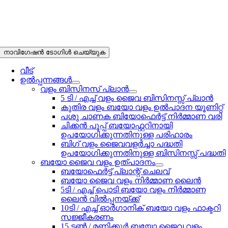
നാവിഗേഷൻ ടോഗിൾ ചെയ്യുക
വീട്
ഉൽപ്പന്നങ്ങൾ
വളം ബിസിനസ് പ്ലാൻ
5 ടി / എച്ച് വളം ജൈവ ബിസിനസ്സ് പ്ലാൻ
കുതിര വളം ബയോ വളം ഉൽപാദന യൂണിറ്റ്
പശു ചാണക ബിയോഫെർട്ട് നിർമ്മാണ വരി
ചിക്കൻ പൂപ്പ് ബയോഫ്റ്ററിനായി
ഉപയോഗിക്കുന്നതിനുള്ള പരിഹാരം
ബിഗ് വളം ജൈവവളർച്ചാ പദ്ധതി
ഉപയോഗിക്കുന്നതിനുള്ള ബിസിനസ്സ് പദ്ധതി
ബയോ ജൈവ വളം ഉത്പാദനം
ബയോഫെർട്ട് പ്ലാന്റ് ചെലവ്
ബയോ ജൈവ വളം നിർമ്മാണ ലൈൻ
5ടി / എച്ച് പൊടി ബയോ വളം നിർമ്മാണ
ലൈൻ വിൽപ്പനയ്ക്ക്
10ടി / എച്ച് ഓർഗാനിക് ബയോ വളം ഫാക്ടറി
സജ്ജീകരണം
15 ടൺ / മണിക്കൂർ ബയോ ജൈവ വളം