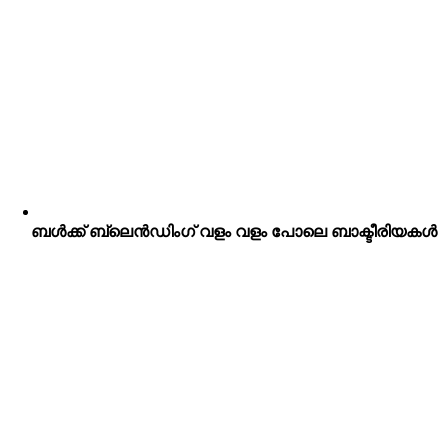
ബൾക്ക് ബ്ലെൻഡിംഗ് വളം വളം പോലെ ബാക്ടീരിയകൾ