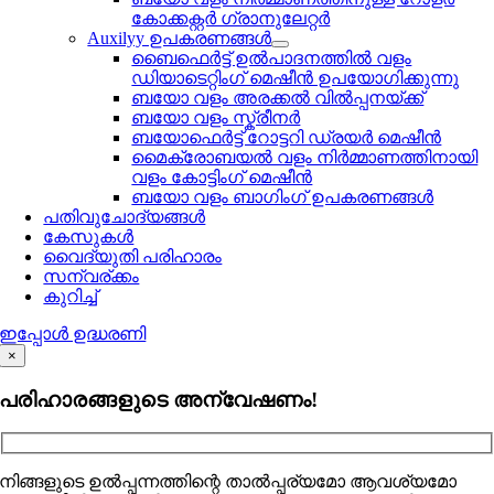
കോക്കക്റ്റർ ഗ്രാനുലേറ്റർ
Auxilyy ഉപകരണങ്ങൾ
ബൈഫെർട്ട് ഉൽപാദനത്തിൽ വളം
ഡിയാടെറ്റിംഗ് മെഷീൻ ഉപയോഗിക്കുന്നു
ബയോ വളം അരക്കൽ വിൽപ്പനയ്ക്ക്
ബയോ വളം സ്ക്രീനർ
ബയോഫെർട്ട് റോട്ടറി ഡ്രയർ മെഷീൻ
മൈക്രോബയൽ വളം നിർമ്മാണത്തിനായി
വളം കോട്ടിംഗ് മെഷീൻ
ബയോ വളം ബാഗിംഗ് ഉപകരണങ്ങൾ
പതിവുചോദ്യങ്ങൾ
കേസുകൾ
വൈദ്യുതി പരിഹാരം
സന്വര്ക്കം
കുറിച്ച്
ഇപ്പോൾ ഉദ്ധരണി
×
പരിഹാരങ്ങളുടെ അന്വേഷണം!
നിങ്ങളുടെ ഉൽപ്പന്നത്തിന്റെ താൽപ്പര്യമോ ആവശ്യമോ