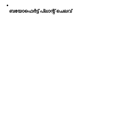
ബയോഫെർട്ട് പ്ലാന്റ് ചെലവ്