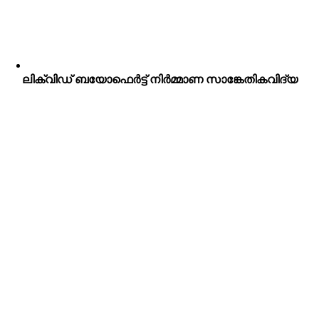
ലിക്വിഡ് ബയോഫെർട്ട് നിർമ്മാണ സാങ്കേതികവിദ്യ