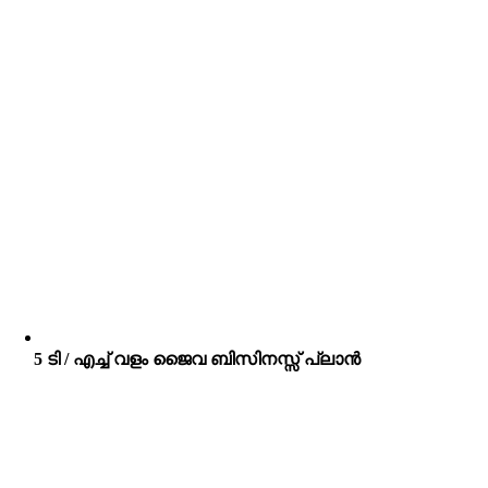
5 ടി / എച്ച് വളം ജൈവ ബിസിനസ്സ് പ്ലാൻ