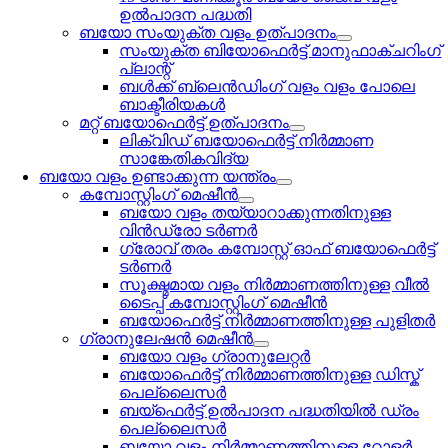
ഉൽപാദന പദ്ധതി
ബയോ സംയുക്ത വളം ഉത്പാദനം
സംയുക്ത ബിയോഫെർട്ട് മാനുഫാക്ചറിംഗ്
പ്ലാന്റ്
ബൾക്ക് ബ്ലെൻഡിംഗ് വളം വളം പോലെ
ബാക്ടീരിയകൾ
മറ്റ് ബയോഫെർട്ട് ഉത്പാദനം
ലിക്വിഡ് ബയോഫെർട്ട് നിർമ്മാണ
സാങ്കേതികവിദ്യ
ബയോ വളം ഉണ്ടാക്കുന്ന യന്ത്രം
കമ്പോസ്റ്റിംഗ് മെഷീൻ
ബയോ വളം തയ്യാറാക്കുന്നതിനുള്ള
വിൻഡ്രോ ടർണർ
ഗ്രോവ് തരം കമ്പോസ്റ്റ് ഓഫ് ബയോഫെർട്ട്
ടർണർ
സൂക്ഷ്മമായ വളം നിർമ്മാണത്തിനുള്ള വീൽ
ടൈപ്പ് കമ്പോസ്റ്റിംഗ് മെഷീൻ
ബയോഫെർട്ട് നിർമ്മാണത്തിനുള്ള പുളിതർ
ഗ്രാനുലേഷൻ മെഷീൻ
ബയോ വളം ഗ്രാനുലേറ്റർ
ബയോഫെർട്ട് നിർമ്മാണത്തിനുള്ള ഡിസ്ക്
പെല്ലൈസർ
ബയ്ഫെർട്ട് ഉൽപാദന പദ്ധതിയിൽ ഡ്രം
പെല്ലൈസർ
ബയോ വളം നിർമ്മാണത്തിനുള്ള റോളർ