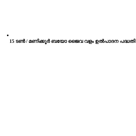
15 ടൺ / മണിക്കൂർ ബയോ ജൈവ വളം ഉൽപാദന പദ്ധതി