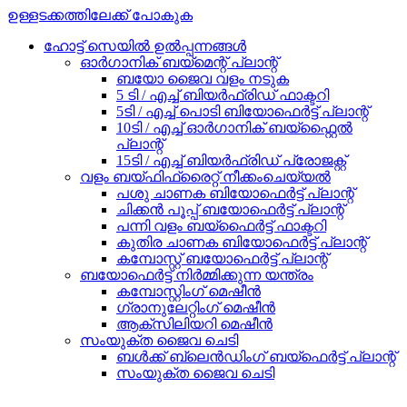
ഉള്ളടക്കത്തിലേക്ക് പോകുക
ഹോട്ട് സെയിൽ ഉൽപ്പന്നങ്ങൾ
ഓർഗാനിക് ബയ്മെന്റ് പ്ലാന്റ്
ബയോ ജൈവ വളം നടുക
5 ടി / എച്ച് ബിയർഫ്രിഡ് ഫാക്ടറി
5ടി / എച്ച് പൊടി ബിയോഫെർട്ട് പ്ലാന്റ്
10ടി / എച്ച് ഓർഗാനിക് ബയ്ഫ്റ്റൈൽ
പ്ലാന്റ്
15ടി / എച്ച് ബിയർഫ്രിഡ് പ്രോജക്റ്റ്
വളം ബയ്ഫിഫ്രൈറ്റ് നീക്കംചെയ്യൽ
പശു ചാണക ബിയോഫെർട്ട് പ്ലാന്റ്
ചിക്കൻ പൂപ്പ് ബയോഫെർട്ട് പ്ലാന്റ്
പന്നി വളം ബയ്ഫൈർട്ട് ഫാക്ടറി
കുതിര ചാണക ബിയോഫെർട്ട് പ്ലാന്റ്
കമ്പോസ്റ്റ് ബയോഫെർട്ട് പ്ലാന്റ്
ബയോഫെർട്ട് നിർമ്മിക്കുന്ന യന്ത്രം
കമ്പോസ്റ്റിംഗ് മെഷീൻ
ഗ്രാനുലേറ്റിംഗ് മെഷീൻ
ആക്സിലിയറി മെഷീൻ
സംയുക്ത ജൈവ ചെടി
ബൾക്ക് ബ്ലെൻഡിംഗ് ബയ്ഫെർട്ട് പ്ലാന്റ്
സംയുക്ത ജൈവ ചെടി