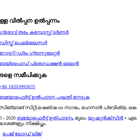
്ഥാനമാക്കിയുള്ളതും ലോകത്തെ സേവിക്കുന്നതിനും കമ്പന
യം. ഉപഭോക്തൃ ആവശ്യങ്ങൾ നിറവേറ്റാൻ പരമാവധി ശ്രമിക
ള്ള വിൽപ്പന ഉൽപ്പന്നം
ഗ്രോവ് തരം കമ്പോസ്റ്റ് ടർണർ
ഡിസ്ക് പെല്ലൈസർ
റോട്ടറി ഡ്രം ഗ്രാനുലേറ്റർ
ബയ്ഫൈഡ് പ്രൊഡക്ഷൻ ലൈൻ
ങളെ സമീപിക്കുക
+86 18203993035
ബയോഫെർട്ട് ഉൽപാദന പദ്ധതി നേടുക
സിങ്യാങ് സിറ്റി,ഷെങ്ഷ ou നഗരം, ഹെനാൻ പ്രവിശ്യ, ക
5 - 2026
ബയോഫെർട്ട് ഉത്പാദനം
മൂലം
യുഷുൻക്സിൻ
• എല
ശങ്ങളും നിക്ഷിപ്തം.
പേജ് ലോഡ് ലിങ്ക്