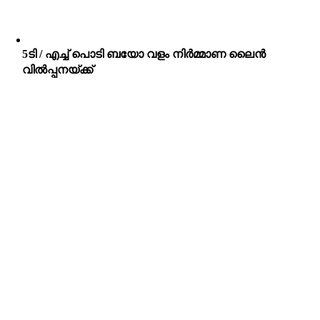
5ടി / എച്ച് പൊടി ബയോ വളം നിർമ്മാണ ലൈൻ
വിൽപ്പനയ്ക്ക്