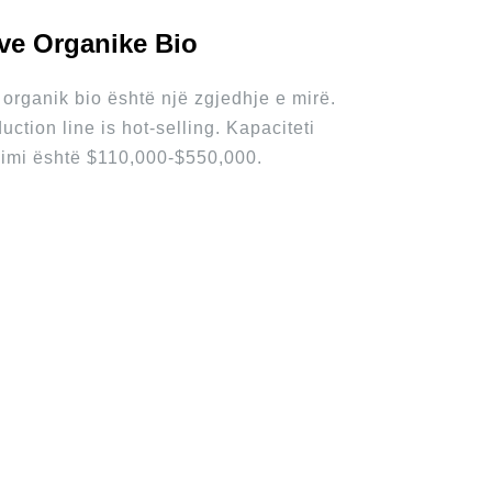
ave Organike Bio
organik bio është një zgjedhje e mirë.
ction line is hot-selling
. Kapaciteti
mimi është $110,000-$550,000.