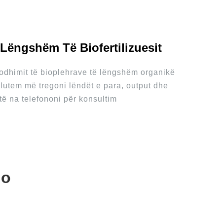
Lëngshëm Të Biofertilizuesit
odhimit të bioplehrave të lëngshëm organikë
 lutem më tregoni lëndët e para, output dhe
 të na telefononi për konsultim
io
Granulator Kompaktori Me Rul