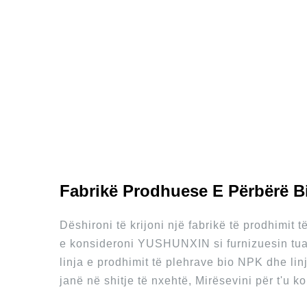
Fabrikë Prodhuese E Përbërë Bi
Dëshironi të krijoni një fabrikë të prodhimit
e konsideroni YUSHUNXIN si furnizuesin tuaj 
linja e prodhimit të plehrave bio NPK dhe lin
janë në shitje të nxehtë, Mirësevini për t'u ko