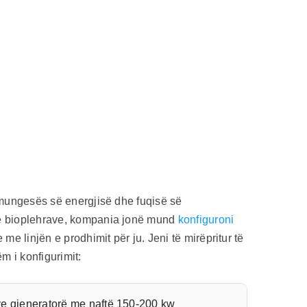
 mungesës së energjisë dhe fuqisë së
të bioplehrave, kompania jonë mund
konfiguroni
me linjën e prodhimit për ju. Jeni të mirëpritur të
m i konfigurimit:
ave gjeneratorë me naftë 150-200 kw