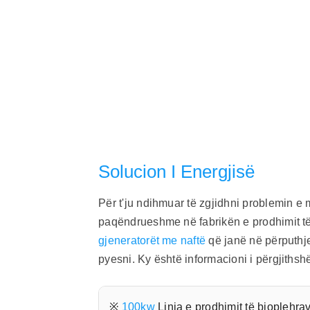
Solucion I Energjisë
Për t'ju ndihmuar të zgjidhni problemin e
paqëndrueshme në fabrikën e prodhimit 
gjeneratorët me naftë
që janë në përputhje 
pyesni. Ky është informacioni i përgjithshë
※
100kw
Linja e prodhimit të bioplehr