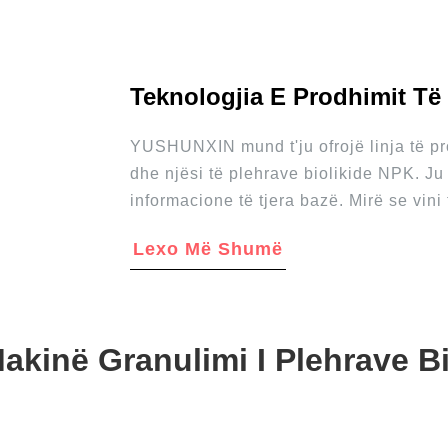
Teknologjia E Prodhimit Të 
YUSHUNXIN mund t'ju ofrojë linja të pr
dhe njësi të plehrave biolikide NPK. Ju
informacione të tjera bazë. Mirë se vini
Lexo Më Shumë
akinë Granulimi I Plehrave B
Granulator I Daulleve
T/H