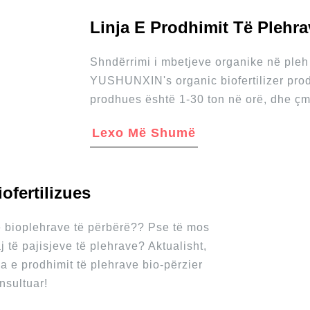
Linja E Prodhimit Të Plehr
Shndërrimi i mbetjeve organike në pleh 
YUSHUNXIN's organic biofertilizer produ
prodhues është 1-30 ton në orë, dhe ç
Lexo Më Shumë
ofertilizues
 të bioplehrave të përbërë?? Pse të mos
të pajisjeve të plehrave? Aktualisht,
ja e prodhimit të plehrave bio-përzier
nsultuar!