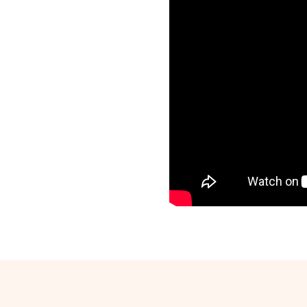
 Plehrave
kinerive të prodhimit të
 nevojat tuaja, mos shikoni
ë 2005. Ne kemi përvojë
himit të bioplehrave dhe
rive të plehrave bio. Ne do
 me forcë profesionale!