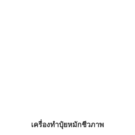
เครื่องทำปุ๋ยหมักชีวภาพ
ตะหลิวปุ๋ยหมักแบบล้อ
ต
เครื่องจักรผลิตปุ๋ยชีวภาพอื่นๆ
เครื่องบดปุ๋ยชีวภาพ
เ