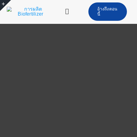
ข้าม
อ้างถึงตอน
ไป
นี้
การนำ
ที่
ทาง
เนื้อหา
บ้าน
สลับ
สินค้า
เครื่องทำปุ๋ยชีวภาพ
คำถามที่พบบ่อย
คดี
โซลูชันพลังงาน